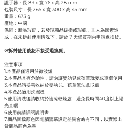
護手器：長 83 x 寬 76 x 高 28 mm
包裝尺寸：長 285 x 寬 300 x 高 45 mm
重量：673 g
產地：中國
保固：新品瑕疵，若發現商品破損或瑕疵，非人為因素造
成，在未拆封使用情況下，請於 7 天鑑賞期內申請退換貨。
※拆封使用後恕不接受退換貨。
注意事項
1.本產品僅適用於微波爐
2.本產品具有危險性，請勿讓嬰幼兒或孩童玩耍或單獨使用
3.本產品請妥善收納於嬰幼兒、孩童無法拿取處
4.本產品適用洗碗機
5.使用清洗後請收納於陰涼乾燥處，避免長時間40度以上陽
光直曬
6.使用前請詳閱說明書
7.商品圖檔顏色因電腦螢幕設定差異會略有不同，以實際出
貨商品顏色為準