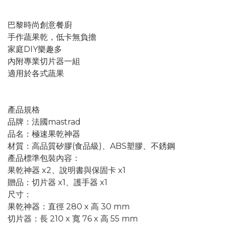
巴黎時尚創意餐廚
手作蔬果乾，低卡無負擔
家庭DIY樂趣多
內附專業切片器一組
適用於各式蔬果
產品規格
品牌：法國mastrad
品名：極速果乾神器
材質：高品質矽膠(食品級)、ABS塑膠、不銹鋼
產品標準包裝內容：
果乾神器 x2、說明書與保固卡 x1
贈品：切片器 x1、護手器 x1
尺寸：
果乾神器：直徑 280 x 高 30 mm
切片器：長 210 x 寬 76 x 高 55 mm