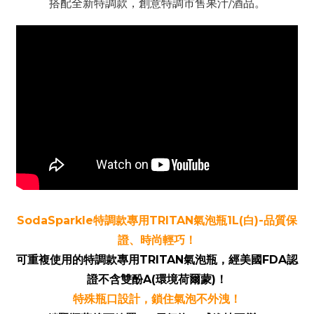
搭配全新特調款，創意特調市售果汁/酒品。
SodaSparkle
特調款專用
TRITAN
氣泡瓶1L(白)-品質保
證、時尚輕巧！
可重複使用的特調款專用
TRITAN
氣泡瓶，經美國FDA認
證不含雙酚A(環境荷爾蒙)！
特殊瓶口設計，鎖住氣泡不外洩！