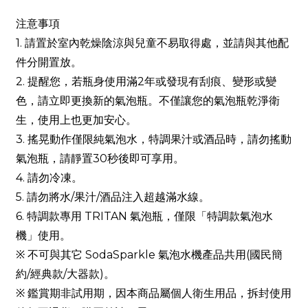
注意事項
1. 請置於室內乾燥陰涼與兒童不易取得處，並請與其他配
件分開置放。
2. 提醒您，若瓶身使用滿2年或發現有刮痕、變形或變
色，請立即更換新的氣泡瓶。不僅讓您的氣泡瓶乾淨衛
生，使用上也更加安心。
3. 搖晃動作僅限純氣泡水，特調果汁或酒品時，請勿搖動
氣泡瓶，請靜置30秒後即可享用。
4. 請勿冷凍。
5. 請勿將水/果汁/酒品注入超越滿水線。
6. 特調款專用 TRITAN 氣泡瓶，僅限「特調款氣泡水
機」使用。
※ 不可與其它 SodaSparkle 氣泡水機產品共用(國民簡
約/經典款/大器款)。
※ 鑑賞期非試用期，因本商品屬個人衛生用品，拆封使用