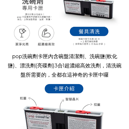
pop
洗碗劑卡匣內含碗盤清潔劑、洗碗鹽
(
軟化
鹽
)
、漂洗劑
(
亮碟劑
)3
合
1
超濃縮高效洗劑，清洗碗
盤所需要的，全都在這神奇的卡匣中囉