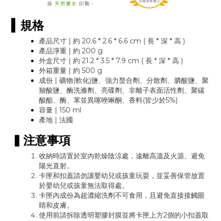
▍
規格
產品尺寸 | 約 20.6 * 2.6 * 6.6 cm ( 長 * 深 * 高 )
產品淨重 | 約 200 g
外盒尺寸 | 約 21.2 * 3.5 * 7.9 cm ( 長 * 深 * 高 )
外箱重量 | 約 500 g
成份 | 礦物(軟化)鹽、強力螯合劑、分散劑、膦酸鹽、聚
羧酸鹽、酶洗滌劑、亮碟劑、非離子表面活性劑、聚碳
酸酯、酶、苯並異噻唑啉酮、香料(皆少於5%)
容量 | 150 ml
產地 | 法國
▍
注意事項
收納時請置於室內乾燥陰涼處，遠離高溫及火源、避免
陽光直射。
卡匣和扣蓋請勿讓嬰幼兒或孩童玩耍，並妥善保管放置
於嬰幼兒或孩童無法取得處。
卡匣內成份為超濃縮洗劑不可食用，且避免直接接觸眼
睛和皮膚。
使用前請拆除透明塑膠封膜並將卡匣上方
2
側的小扣蓋取