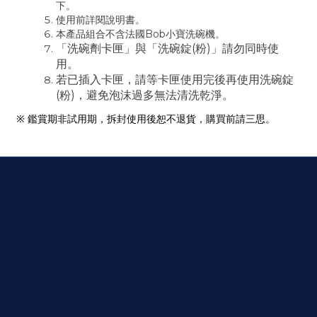
下。
使用前詳閱說明書。
本產品組合不含法國
Bob
小寶洗碗機。
「洗碗劑卡匣」與「洗碗錠(粉)」請勿同時使
用。
若已插入卡匣，請等卡匣使用完後再使用洗碗錠
(粉)，避免泡沫過多無法清洗乾淨。
※ 鑑賞期非試用期，拆封使用後恕不退貨，購買前請三思。