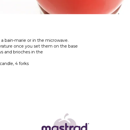
n a bain-marie or in the microwave.
perature once you set them on the base
ws and brioches in the
 candle, 4 forks