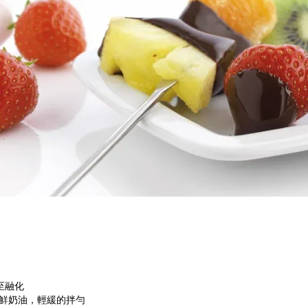
至融化
的鮮奶油，輕緩的拌勻