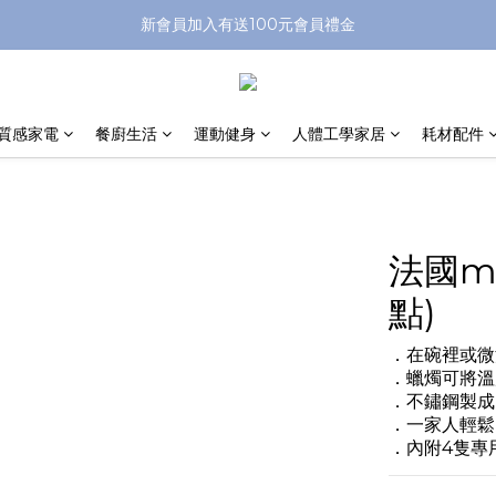
新會員加入有送100元會員禮金
質感家電
餐廚生活
運動健身
人體工學家居
耗材配件
法國m
點)
．在碗裡或微
．蠟燭可將溫
．不鏽鋼製成
．一家人輕鬆
．內附4隻專