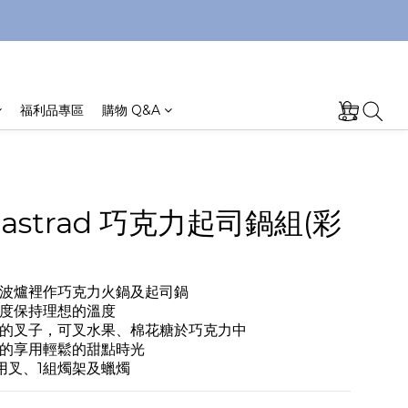
福利品專區
購物 Q&A
astrad 巧克力起司鍋組(彩
波爐裡作巧克力火鍋及起司鍋
度保持理想的溫度
的叉子，可叉水果、棉花糖於巧克力中
的享用輕鬆的甜點時光
用叉、1組燭架及蠟燭