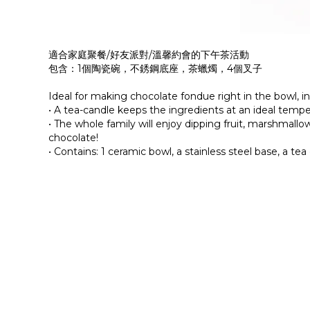
適合家庭聚餐/好友派對/溫馨約會的下午茶活動
包含：1個陶瓷碗，不銹鋼底座，茶蠟燭，4個叉子
Ideal for making chocolate fondue right in the bowl, i
• A tea-candle keeps the ingredients at an ideal tem
• The whole family will enjoy dipping fruit, marshmallo
chocolate!
• Contains: 1 ceramic bowl, a stainless steel base, a tea