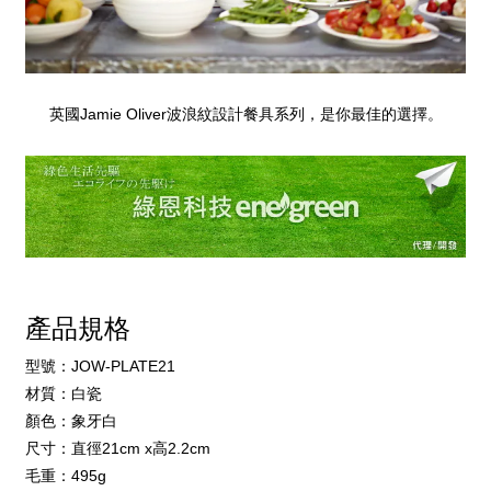
Jamie Oliver
英國
波浪紋設計餐具系列，是你最佳的選擇。
產品規格
JOW-PLATE21
型號：
材質：白瓷
顏色：象牙白
21cm x
2.2cm
尺寸：直徑
高
495g
毛重：