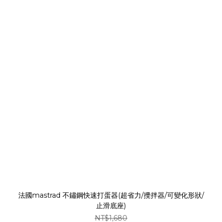
法國mastrad 不鏽鋼快速打蛋器(超省力/攪拌器/可變化形狀/
止滑底座)
NT$1,680