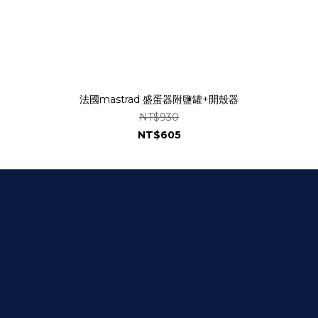
法國mastrad 盛蛋器附鹽罐+開殼器
NT$930
NT$605