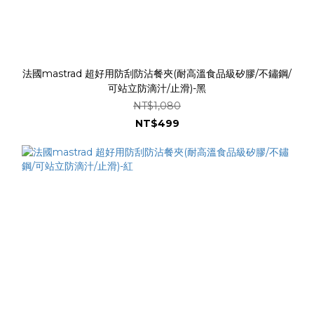
法國mastrad 超好用防刮防沾餐夾(耐高溫食品級矽膠/不鏽鋼/
可站立防滴汁/止滑)-黑
NT$1,080
NT$499