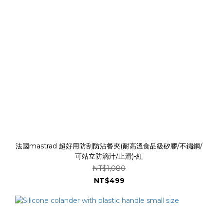
法國mastrad 超好用防刮防沾餐夾(耐高溫食品級矽膠/不鏽鋼/
可站立防滴汁/止滑)-紅
NT$1,080
NT$499